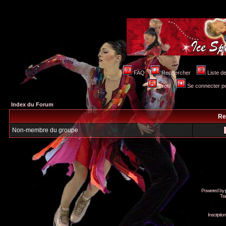
FAQ
Rechercher
Liste 
Profil
Se connecter po
Index du Forum
Re
Non-membre du groupe
Powered by
Tra
Inscripti