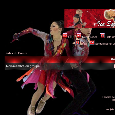
FAQ
Rechercher
Liste 
Profil
Se connecter po
Index du Forum
Re
Non-membre du groupe
Powered by
Tra
Inscripti