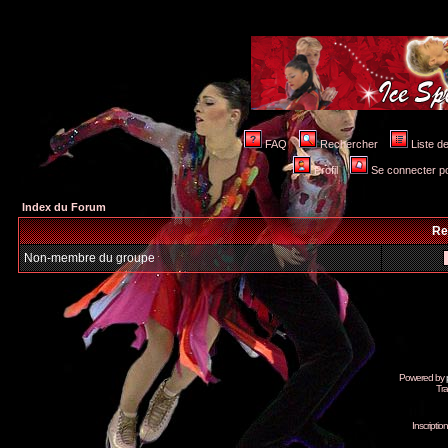
FAQ
Rechercher
Liste 
Profil
Se connecter po
Index du Forum
Re
Non-membre du groupe
Powered by
Tra
Inscripti