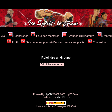
FAQ
Rechercher
Liste des Membres
Groupes d'utilisateurs
S'enreg
Profil
Se connecter pour vérifier ses messages privés
Connexion
Rejoindre un Groupe
Powered by
phpBB
© 2001, 2005 phpBB Group
Traduction par :
phpBB-fr.com
Inscriptions bloqués / messages: 13890 / 0