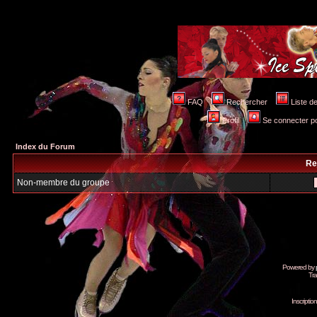
FAQ
Rechercher
Liste 
Profil
Se connecter po
Index du Forum
Re
Non-membre du groupe
Powered by
Tra
Inscripti