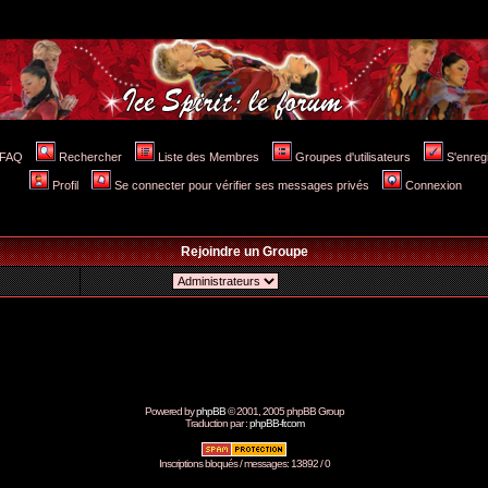
FAQ
Rechercher
Liste des Membres
Groupes d'utilisateurs
S'enreg
Profil
Se connecter pour vérifier ses messages privés
Connexion
Rejoindre un Groupe
Powered by
phpBB
© 2001, 2005 phpBB Group
Traduction par :
phpBB-fr.com
Inscriptions bloqués / messages: 13892 / 0