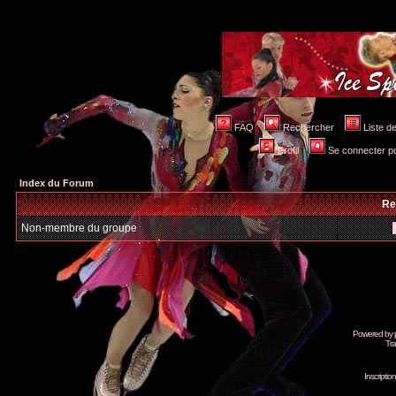
FAQ
Rechercher
Liste 
Profil
Se connecter po
Index du Forum
Re
Non-membre du groupe
Powered by
Tra
Inscripti