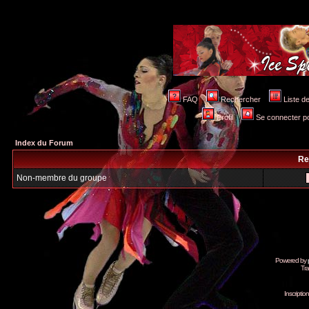
FAQ
Rechercher
Liste 
Profil
Se connecter po
Index du Forum
Re
Non-membre du groupe
Powered by
Tra
Inscripti