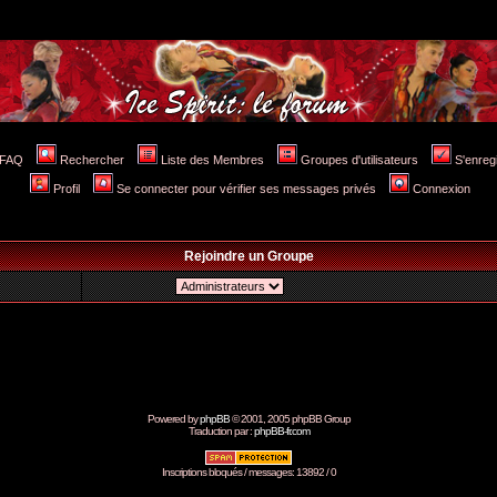
FAQ
Rechercher
Liste des Membres
Groupes d'utilisateurs
S'enreg
Profil
Se connecter pour vérifier ses messages privés
Connexion
Rejoindre un Groupe
Powered by
phpBB
© 2001, 2005 phpBB Group
Traduction par :
phpBB-fr.com
Inscriptions bloqués / messages: 13892 / 0