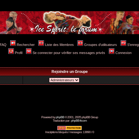
FAQ
Rechercher
Liste des Membres
Groupes d'utilisateurs
S'enreg
Profil
Se connecter pour vérifier ses messages privés
Connexion
Rejoindre un Groupe
Powered by
phpBB
© 2001, 2005 phpBB Group
Traduction par :
phpBB-fr.com
Inscriptions bloqués / messages: 13890 / 0