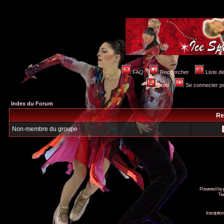
FAQ
Rechercher
Liste 
Profil
Se connecter po
Index du Forum
Re
Non-membre du groupe
Powered by
Tra
Inscripti