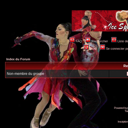
FAQ
Rechercher
Liste 
Profil
Se connecter po
Index du Forum
Re
Non-membre du groupe
Powered by
Tra
Inscripti