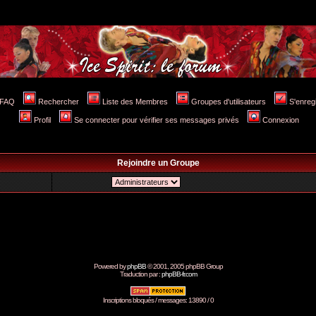
FAQ
Rechercher
Liste des Membres
Groupes d'utilisateurs
S'enreg
Profil
Se connecter pour vérifier ses messages privés
Connexion
Rejoindre un Groupe
Powered by
phpBB
© 2001, 2005 phpBB Group
Traduction par :
phpBB-fr.com
Inscriptions bloqués / messages: 13890 / 0