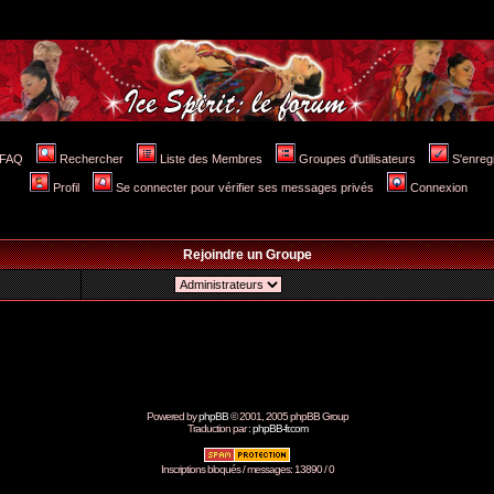
FAQ
Rechercher
Liste des Membres
Groupes d'utilisateurs
S'enreg
Profil
Se connecter pour vérifier ses messages privés
Connexion
Rejoindre un Groupe
Powered by
phpBB
© 2001, 2005 phpBB Group
Traduction par :
phpBB-fr.com
Inscriptions bloqués / messages: 13890 / 0