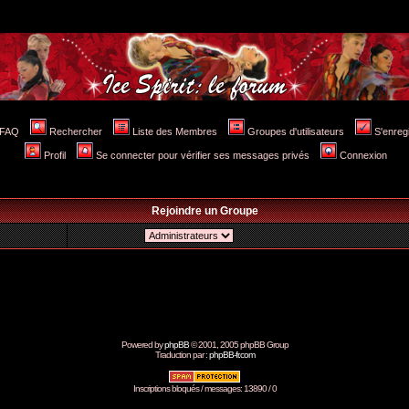
FAQ
Rechercher
Liste des Membres
Groupes d'utilisateurs
S'enreg
Profil
Se connecter pour vérifier ses messages privés
Connexion
Rejoindre un Groupe
Powered by
phpBB
© 2001, 2005 phpBB Group
Traduction par :
phpBB-fr.com
Inscriptions bloqués / messages: 13890 / 0