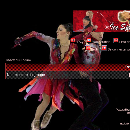
FAQ
Rechercher
Liste 
Profil
Se connecter po
Index du Forum
Re
Non-membre du groupe
Powered by
Tra
Inscripti