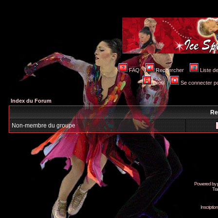
FAQ
Rechercher
Liste 
Profil
Se connecter po
Index du Forum
Re
Non-membre du groupe
Powered by
Tra
Inscripti