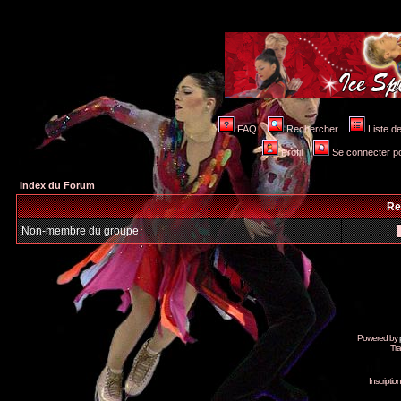
FAQ
Rechercher
Liste 
Profil
Se connecter po
Index du Forum
Re
Non-membre du groupe
Powered by
Tra
Inscripti