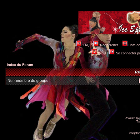
FAQ
Rechercher
Liste 
Profil
Se connecter po
Index du Forum
Re
Non-membre du groupe
Powered by
Tra
Inscripti