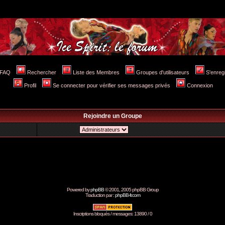
FAQ
Rechercher
Liste des Membres
Groupes d'utilisateurs
S'enreg
Profil
Se connecter pour vérifier ses messages privés
Connexion
Rejoindre un Groupe
Powered by
phpBB
© 2001, 2005 phpBB Group
Traduction par :
phpBB-fr.com
Inscriptions bloqués / messages: 13890 / 0