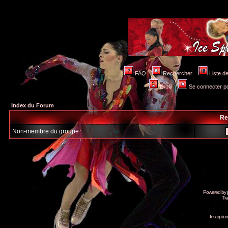
FAQ
Rechercher
Liste 
Profil
Se connecter po
Index du Forum
Re
Non-membre du groupe
Powered by
Tra
Inscripti