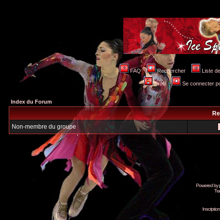
FAQ
Rechercher
Liste 
Profil
Se connecter po
Index du Forum
Re
Non-membre du groupe
Powered by
Tra
Inscripti