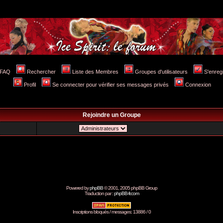
FAQ
Rechercher
Liste des Membres
Groupes d'utilisateurs
S'enreg
Profil
Se connecter pour vérifier ses messages privés
Connexion
Rejoindre un Groupe
Powered by
phpBB
© 2001, 2005 phpBB Group
Traduction par :
phpBB-fr.com
Inscriptions bloqués / messages: 13886 / 0