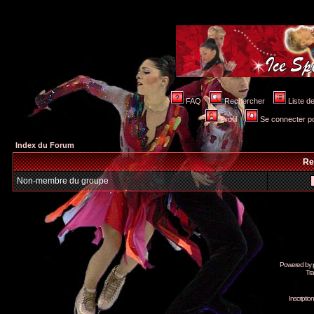
FAQ
Rechercher
Liste 
Profil
Se connecter po
Index du Forum
Re
Non-membre du groupe
Powered by
Tra
Inscripti