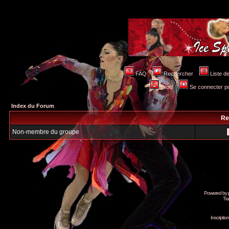
FAQ
Rechercher
Liste 
Profil
Se connecter po
Index du Forum
Re
Non-membre du groupe
Powered by
Tra
Inscripti