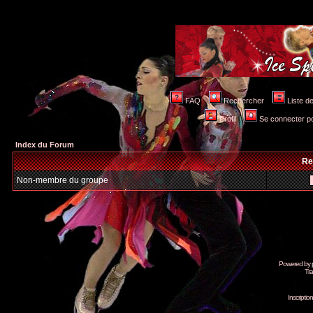
FAQ
Rechercher
Liste 
Profil
Se connecter po
Index du Forum
Re
Non-membre du groupe
Powered by
Tra
Inscripti