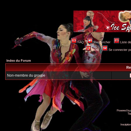
FAQ
Rechercher
Liste 
Profil
Se connecter po
Index du Forum
Re
Non-membre du groupe
Powered by
Tra
Inscripti