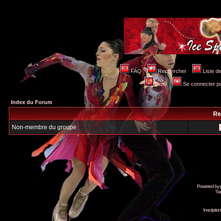
FAQ
Rechercher
Liste 
Profil
Se connecter po
Index du Forum
Re
Non-membre du groupe
Powered by
Tra
Inscripti