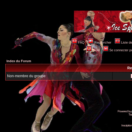
FAQ
Rechercher
Liste 
Profil
Se connecter po
Index du Forum
Re
Non-membre du groupe
Powered by
Tra
Inscripti