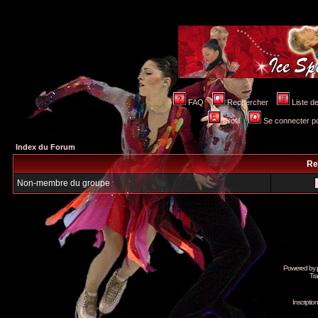
FAQ
Rechercher
Liste 
Profil
Se connecter po
Index du Forum
Re
Non-membre du groupe
Powered by
Tra
Inscripti