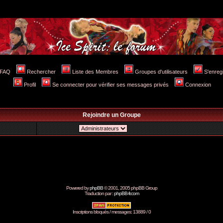
FAQ
Rechercher
Liste des Membres
Groupes d'utilisateurs
S'enreg
Profil
Se connecter pour vérifier ses messages privés
Connexion
Rejoindre un Groupe
Powered by
phpBB
© 2001, 2005 phpBB Group
Traduction par :
phpBB-fr.com
Inscriptions bloqués / messages: 13889 / 0