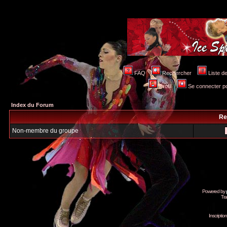
FAQ
Rechercher
Liste 
Profil
Se connecter po
Index du Forum
Re
Non-membre du groupe
Powered by
Tra
Inscripti