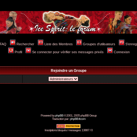
FAQ
Rechercher
Liste des Membres
Groupes d'utilisateurs
S'enreg
Profil
Se connecter pour vérifier ses messages privés
Connexion
Rejoindre un Groupe
Powered by
phpBB
© 2001, 2005 phpBB Group
Traduction par :
phpBB-fr.com
Inscriptions bloqués / messages: 13887 / 0