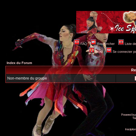
FAQ
Rechercher
Liste 
Profil
Se connecter po
Index du Forum
Re
Non-membre du groupe
Powered by
Tra
Inscripti