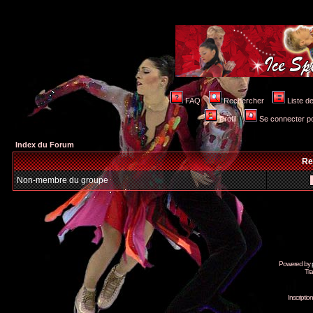
FAQ
Rechercher
Liste 
Profil
Se connecter po
Index du Forum
Re
Non-membre du groupe
Powered by
Tra
Inscripti