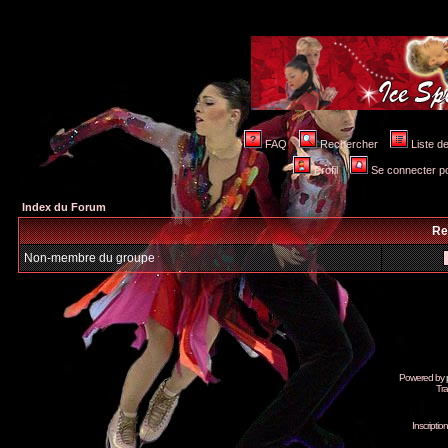
FAQ
Rechercher
Liste 
Profil
Se connecter po
Index du Forum
Re
Non-membre du groupe
Powered by
Tra
Inscripti