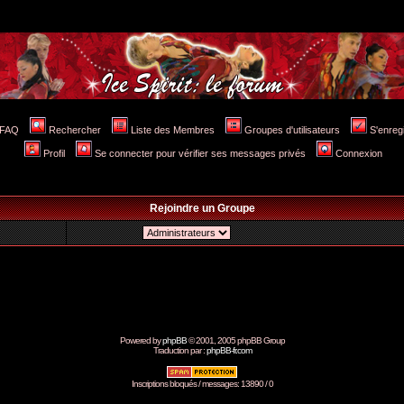
FAQ
Rechercher
Liste des Membres
Groupes d'utilisateurs
S'enreg
Profil
Se connecter pour vérifier ses messages privés
Connexion
Rejoindre un Groupe
Powered by
phpBB
© 2001, 2005 phpBB Group
Traduction par :
phpBB-fr.com
Inscriptions bloqués / messages: 13890 / 0