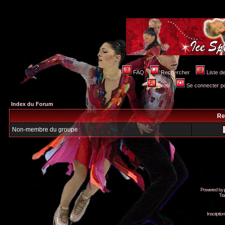
FAQ
Rechercher
Liste 
Profil
Se connecter po
Index du Forum
Re
Non-membre du groupe
Powered by
Tra
Inscripti