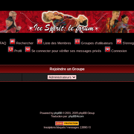
FAQ
Rechercher
Liste des Membres
Groupes d'utilisateurs
S'enreg
Profil
Se connecter pour vérifier ses messages privés
Connexion
Rejoindre un Groupe
Powered by
phpBB
© 2001, 2005 phpBB Group
Traduction par :
phpBB-fr.com
Inscriptions bloqués / messages: 13890 / 0