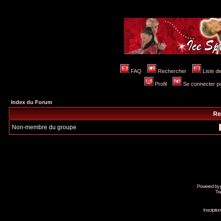
FAQ
Rechercher
Liste 
Profil
Se connecter po
Index du Forum
Re
Non-membre du groupe
Powered by
Tra
Inscripti