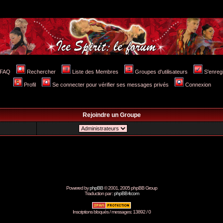
FAQ
Rechercher
Liste des Membres
Groupes d'utilisateurs
S'enreg
Profil
Se connecter pour vérifier ses messages privés
Connexion
Rejoindre un Groupe
Powered by
phpBB
© 2001, 2005 phpBB Group
Traduction par :
phpBB-fr.com
Inscriptions bloqués / messages: 13892 / 0