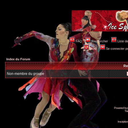
FAQ
Rechercher
Liste 
Profil
Se connecter po
Index du Forum
Re
Non-membre du groupe
Powered by
Tra
Inscripti