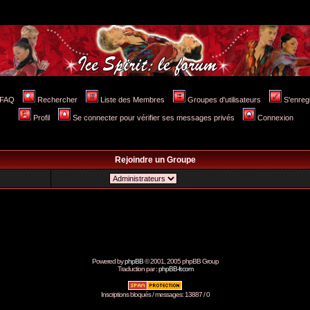
FAQ
Rechercher
Liste des Membres
Groupes d'utilisateurs
S'enreg
Profil
Se connecter pour vérifier ses messages privés
Connexion
Rejoindre un Groupe
Powered by
phpBB
© 2001, 2005 phpBB Group
Traduction par :
phpBB-fr.com
Inscriptions bloqués / messages: 13887 / 0