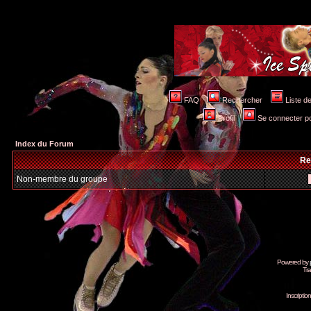
FAQ
Rechercher
Liste 
Profil
Se connecter po
Index du Forum
Re
Non-membre du groupe
Powered by
Tra
Inscripti