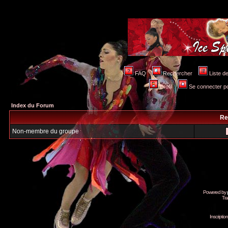
FAQ
Rechercher
Liste 
Profil
Se connecter po
Index du Forum
Re
Non-membre du groupe
Powered by
Tra
Inscripti