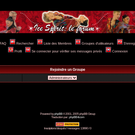
FAQ
Rechercher
Liste des Membres
Groupes d'utilisateurs
S'enreg
Profil
Se connecter pour vérifier ses messages privés
Connexion
Rejoindre un Groupe
Powered by
phpBB
© 2001, 2005 phpBB Group
Traduction par :
phpBB-fr.com
Inscriptions bloqués / messages: 13890 / 0