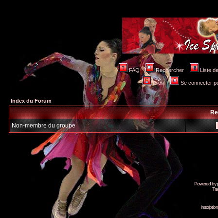
FAQ
Rechercher
Liste 
Profil
Se connecter po
Index du Forum
Re
Non-membre du groupe
Powered by
Tra
Inscripti