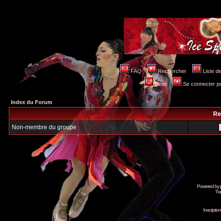
FAQ
Rechercher
Liste 
Profil
Se connecter po
Index du Forum
Re
Non-membre du groupe
Powered by
Tra
Inscripti