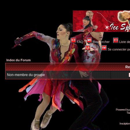
FAQ
Rechercher
Liste 
Profil
Se connecter po
Index du Forum
Re
Non-membre du groupe
Powered by
Tra
Inscripti