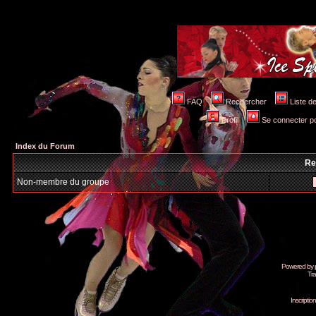
FAQ
Rechercher
Liste 
Profil
Se connecter po
Index du Forum
Re
Non-membre du groupe
Powered by
Tra
Inscripti